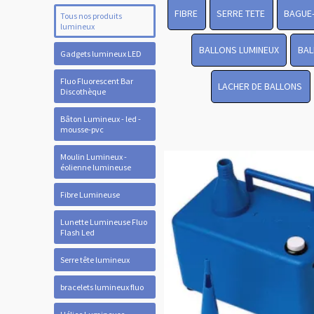
FIBRE
SERRE TETE
BAGUE
Tous nos produits
lumineux
BALLONS LUMINEUX
BAL
Gadgets lumineux LED
Fluo Fluorescent Bar
LACHER DE BALLONS
Discothèque
Bâton Lumineux - led -
mousse-pvc
Moulin Lumineux -
éolienne lumineuse
Fibre Lumineuse
Lunette Lumineuse Fluo
Flash Led
Serre tête lumineux
bracelets lumineux fluo