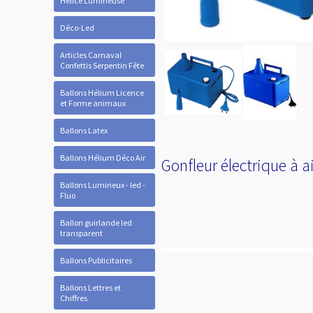
Hélice Lumineuse
Déco-Led
Articles Carnaval
Confettis Serpentin Fête
Ballons Hélium Licence
et Forme animaux
Ballons Latex
Ballons Hélium Déco Air
Gonfleur électrique à a
Ballons Lumineux - led -
Fluo
Ballon guirlande led
transparent
Ballons Publicitaires
Ballons Lettres et
Chiffres