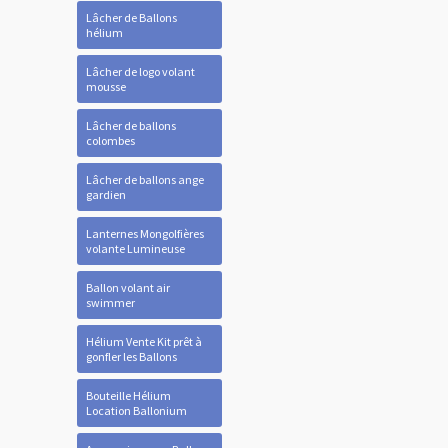
Lâcher de Ballons
hélium
Lâcher de logo volant
mousse
Lâcher de ballons
colombes
Lâcher de ballons ange
gardien
Lanternes Mongolfières
volante Lumineuse
Ballon volant air
swimmer
Hélium Vente Kit prêt à
gonfler les Ballons
Bouteille Hélium
Location Ballonium