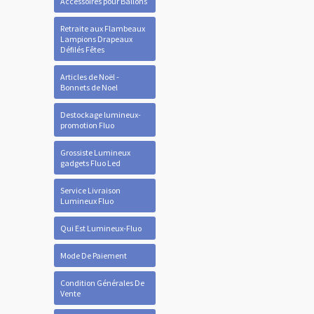
Accessoires pour Ballons
Retraite aux Flambeaux
Lampions Drapeaux
Défilés Fêtes
Articles de Noël -
Bonnets de Noel
Destockage lumineux-
promotion Fluo
Grossiste Lumineux
gadgets Fluo Led
Service Livraison
Lumineux Fluo
Qui Est Lumineux-Fluo
Mode De Paiement
Condition Générales De
Vente