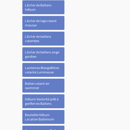
Lâcher de Ballons
hélium
Lâcher de logo volant
mousse
Lâcher de ballons
colombes
Lâcher de ballons ange
gardien
Lanternes Mongolfières
volante Lumineuse
Ballon volant air
swimmer
Hélium Vente Kit prêt à
gonfler les Ballons
Bouteille Hélium
Location Ballonium