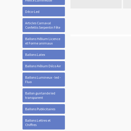
Hélice Lumineuse
Déco-Led
Articles Carnaval
Confettis Serpentin Fête
Ballons Hélium Licence
et Forme animaux
Ballons Latex
Ballons Hélium Déco Air
Ballons Lumineux - led -
Fluo
Ballon guirlande led
transparent
Ballons Publicitaires
Ballons Lettres et
Chiffres