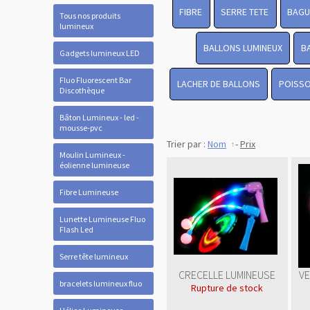
FIBRE
SERRE TETE
BAGU
Tous nos produits
lumineux
BALLONS LUMINEUX
B
Gadgets lumineux LED
Fluo Fluorescent Bar
LACHER DE BALLONS
POISSO
Discothèque
Bâton Lumineux - led -
mousse-pvc
Trier par :
Nom
-
Prix
Moulin Lumineux -
éolienne lumineuse
Fibre Lumineuse
Lunette Lumineuse Fluo
Flash Led
Serre tête lumineux
CRECELLE LUMINEUSE
VE
bracelets lumineux fluo
Rupture de stock