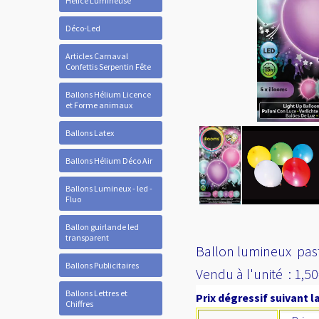
Hélice Lumineuse
Déco-Led
Articles Carnaval
Confettis Serpentin Fête
Ballons Hélium Licence
et Forme animaux
Ballons Latex
Ballons Hélium Déco Air
Ballons Lumineux - led -
Fluo
Ballon guirlande led
transparent
Ballon lumineux past
Ballons Publicitaires
Vendu à l'unité : 1,5
Ballons Lettres et
Prix dégressif suivant la
Chiffres