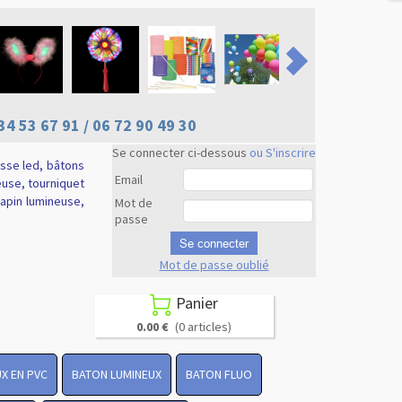
34 53 67 91 / 06 72 90 49 30
Se connecter ci-dessous
ou S'inscrire
usse led, bâtons
Email
euse, tourniquet
 lapin lumineuse,
Mot de
passe
Se connecter
Mot de passe oublié
Revenir en
haut
Panier

0.00 €
(0 articles)
X EN PVC
BATON LUMINEUX
BATON FLUO