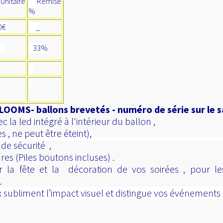
nitaire
Remise
%
€
_
€
33%
OOMS- ballons brevetés - numéro de série sur le
la led intégré à l'intérieur du ballon ,
 , ne peut être éteint),
 de sécurité ,
es (Piles boutons incluses) .
r la fête et la décoration de vos soirées , pour le
.
subliment l’impact visuel et distingue vos événements pa