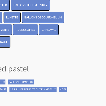
O LED
BALLONS HELIUM DISNEY
LUNETTE
BALLONS DECO AIR-HELIUM
 VENTE
ACCESSOIRES
CARNAVAL
CKAGE
ed pastel
ATEX
BALLONS LUMINEUX
TAIRE
14 JUILLET RETRAITE AUX FLAMBEAUX
NOEL