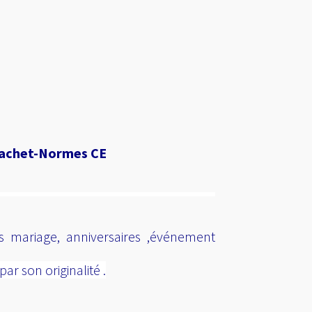
 sachet-Normes CE
<a
href="
http://www.public
s mariage, anniversaires ,événement
gratuite.fr/
"
title="Annuaire
r son originalité .
référencement
gratuit">
<img