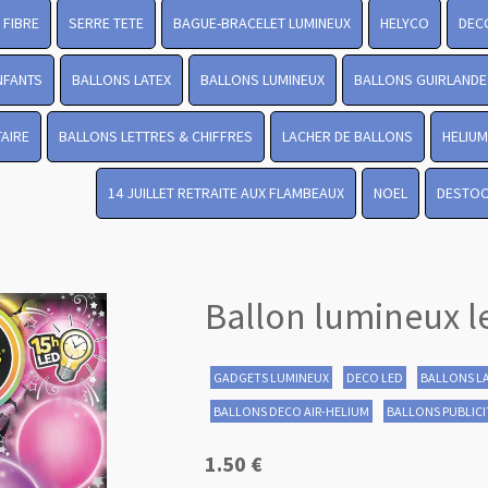
FIBRE
SERRE TETE
BAGUE-BRACELET LUMINEUX
HELYCO
DEC
NFANTS
BALLONS LATEX
BALLONS LUMINEUX
BALLONS GUIRLANDE
TAIRE
BALLONS LETTRES & CHIFFRES
LACHER DE BALLONS
HELIUM
14 JUILLET RETRAITE AUX FLAMBEAUX
NOEL
DESTO
Ballon lumineux l
GADGETS LUMINEUX
DECO LED
BALLONS L
BALLONS DECO AIR-HELIUM
BALLONS PUBLICI
1.50 €