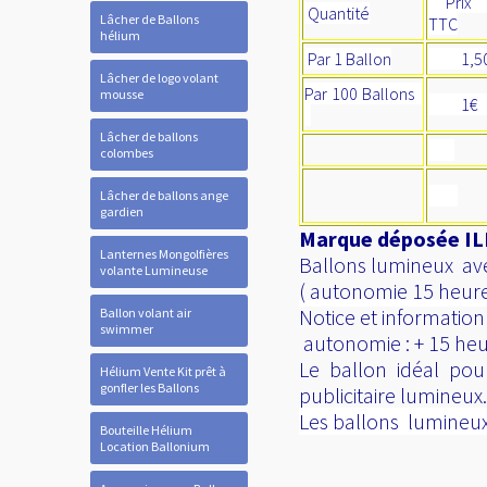
Prix U
Quantité
Lâcher de Ballons
TTC
hélium
Par 1 Ballon
1,50
Lâcher de logo volant
Par 100 Ballons
mousse
1
Lâcher de ballons
colombes
Lâcher de ballons ange
gardien
Marque déposée ILL
Lanternes Mongolfières
Ballons lumineux avec 
volante Lumineuse
( autonomie 15 heures
Notice et information
Ballon volant air
swimmer
autonomie : + 15 heur
Le ballon idéal pou
Hélium Vente Kit prêt à
gonfler les Ballons
publicitaire lumineux.
Les ballons lumineux 
Bouteille Hélium
Location Ballonium