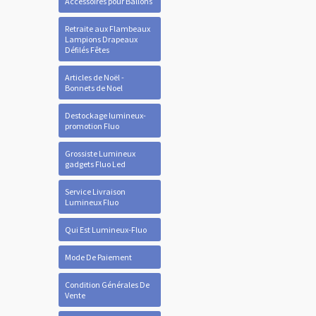
Accessoires pour Ballons
Retraite aux Flambeaux
Lampions Drapeaux
Défilés Fêtes
Articles de Noël -
Bonnets de Noel
Destockage lumineux-
promotion Fluo
Grossiste Lumineux
gadgets Fluo Led
Service Livraison
Lumineux Fluo
Qui Est Lumineux-Fluo
Mode De Paiement
Condition Générales De
Vente