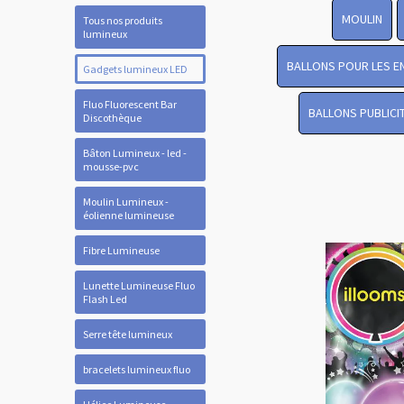
MOULIN
Tous nos produits
lumineux
BALLONS POUR LES E
Gadgets lumineux LED
Fluo Fluorescent Bar
BALLONS PUBLICI
Discothèque
Bâton Lumineux - led -
mousse-pvc
Moulin Lumineux -
éolienne lumineuse
Fibre Lumineuse
Lunette Lumineuse Fluo
Flash Led
Serre tête lumineux
bracelets lumineux fluo