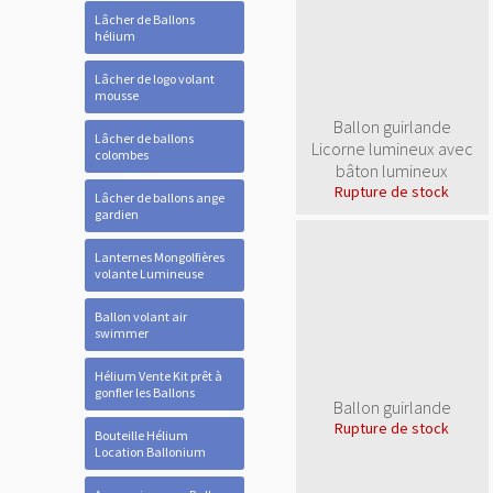
Lâcher de Ballons
hélium
Lâcher de logo volant
mousse
Ballon guirlande
Lâcher de ballons
Licorne lumineux avec
colombes
bâton lumineux
Rupture de stock
Lâcher de ballons ange
gardien
Lanternes Mongolfières
volante Lumineuse
Ballon volant air
swimmer
Hélium Vente Kit prêt à
gonfler les Ballons
Ballon guirlande
Rupture de stock
Bouteille Hélium
Location Ballonium