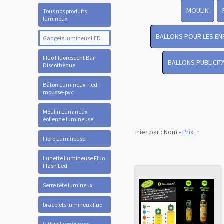
MOULIN
Tous nos produits
lumineux
BALLONS POUR LES EN
Gadgets lumineux LED
Fluo Fluorescent Bar
BALLONS PUBLICIT
Discothèque
Bâton Lumineux - led -
mousse-pvc
Moulin Lumineux -
éolienne lumineuse
Trier par :
Nom
-
Prix
Fibre Lumineuse
Lunette Lumineuse Fluo
Flash Led
Serre tête lumineux
bracelets lumineux fluo