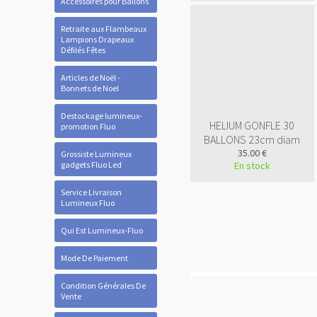
Accessoires pour Ballons
Retraite aux Flambeaux
Lampions Drapeaux
Défilés Fêtes
Articles de Noël -
Bonnets de Noel
Destockage lumineux-
HELIUM GONFLE 30
promotion Fluo
BALLONS 23cm diam
35.00 €
Grossiste Lumineux
gadgets Fluo Led
En stock
Service Livraison
Lumineux Fluo
Qui Est Lumineux-Fluo
Mode De Paiement
Condition Générales De
Vente