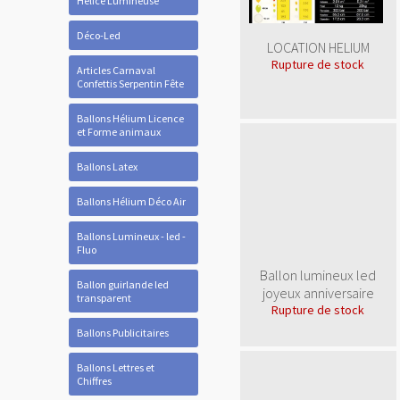
Hélice Lumineuse
Déco-Led
LOCATION HELIUM
Rupture de stock
Articles Carnaval
Confettis Serpentin Fête
Ballons Hélium Licence
et Forme animaux
Ballons Latex
Ballons Hélium Déco Air
Ballons Lumineux - led -
Fluo
Ballon lumineux led
Ballon guirlande led
joyeux anniversaire
transparent
Rupture de stock
Ballons Publicitaires
Ballons Lettres et
Chiffres