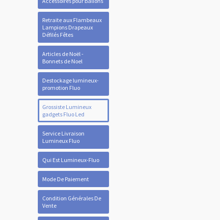
Accessoires pour Ballons
Retraite aux Flambeaux
Lampions Drapeaux
Défilés Fêtes
Articles de Noël -
Bonnets de Noel
Destockage lumineux-
promotion Fluo
Grossiste Lumineux
gadgets Fluo Led
Service Livraison
Lumineux Fluo
Qui Est Lumineux-Fluo
Mode De Paiement
Condition Générales De
Vente