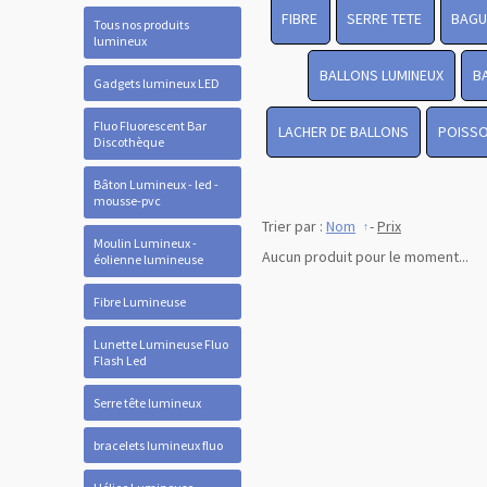
FIBRE
SERRE TETE
BAGU
Tous nos produits
lumineux
BALLONS LUMINEUX
B
Gadgets lumineux LED
Fluo Fluorescent Bar
LACHER DE BALLONS
POISSO
Discothèque
Bâton Lumineux - led -
mousse-pvc
Trier par :
Nom
-
Prix
Moulin Lumineux -
Aucun produit pour le moment...
éolienne lumineuse
Fibre Lumineuse
Lunette Lumineuse Fluo
Flash Led
Serre tête lumineux
bracelets lumineux fluo