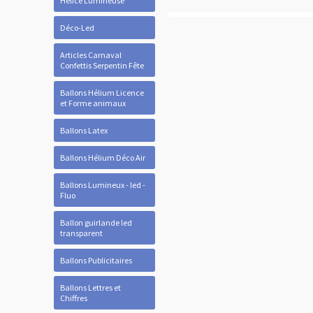
Hélice Lumineuse
Déco-Led
Articles Carnaval
Confettis Serpentin Fête
Ballons Hélium Licence
et Forme animaux
Ballons Latex
Ballons Hélium Déco Air
Ballons Lumineux - led -
Fluo
Ballon guirlande led
transparent
Ballons Publicitaires
Ballons Lettres et
Chiffres