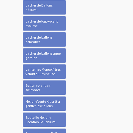
Lâcher de Ballons
hélium
Lâcher de logo volant
mousse
Lâcher de ballons
colombes
Lâcher de ballons ange
gardien
Lanternes Mongolfières
volante Lumineuse
Ballon volant air
swimmer
Hélium Vente Kit prêt à
gonfler les Ballons
Bouteille Hélium
Location Ballonium