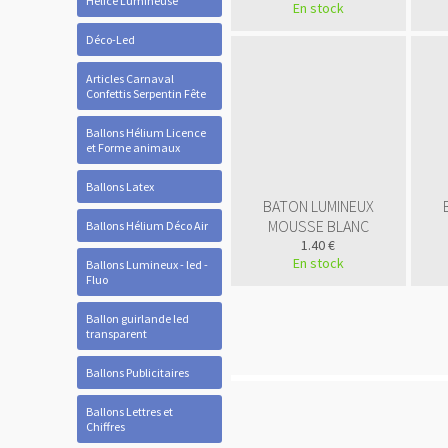
Hélice Lumineuse
En stock
Déco-Led
Articles Carnaval
Confettis Serpentin Fête
Ballons Hélium Licence
et Forme animaux
Ballons Latex
BATON LUMINEUX
MOUSSE BLANC
Ballons Hélium Déco Air
1.40 €
En stock
Ballons Lumineux - led -
Fluo
Ballon guirlande led
transparent
Ballons Publicitaires
Ballons Lettres et
Chiffres