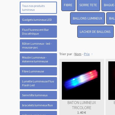
FIBRE
SERRE TETE
BAGUE
Tous nos produits
lumineux
BALLONS LUMINEUX
BAL
Gadgets lumineux LED
Fluo Fluorescent Bar
LACHER DE BALLONS
Discothèque
Bâton Lumineux - led -
mousse-pvc
Trier par :
Nom
-
Prix
Moulin Lumineux -
éolienne lumineuse
Fibre Lumineuse
Lunette Lumineuse Fluo
Flash Led
Serre tête lumineux
BATON LUMINEUX
bracelets lumineux fluo
TRICOLORE
1.40 €