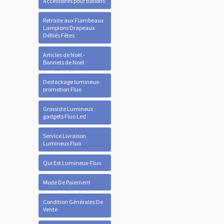
Accessoires pour Ballons
Retraite aux Flambeaux
Lampions Drapeaux
Défilés Fêtes
Articles de Noël -
Bonnets de Noel
Destockage lumineux-
promotion Fluo
Grossiste Lumineux
gadgets Fluo Led
Service Livraison
Lumineux Fluo
Qui Est Lumineux-Fluo
Mode De Paiement
Condition Générales De
Vente