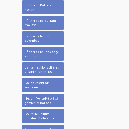
Lâcher de Ballons
hélium
Lâcher de logo volant
mousse
Lâcher de ballons
colombes
Lâcher de ballons ange
gardien
Lanternes Mongolfières
volante Lumineuse
Ballon volant air
swimmer
Hélium Vente Kit prêt à
gonfler les Ballons
Bouteille Hélium
Location Ballonium