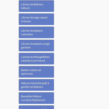
Lâcher de Ballons
hélium
Lâcher de logo volant
mousse
Lâcher de ballons
colombes
Lâcher de ballons ange
gardien
Lanternes Mongolfières
volante Lumineuse
Ballon volant air
swimmer
Hélium Vente Kit prêt à
gonfler les Ballons
Bouteille Hélium
Location Ballonium