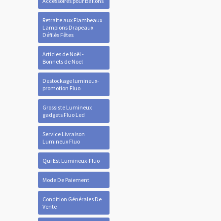
Accessoires pour Ballons
Retraite aux Flambeaux
Lampions Drapeaux
Défilés Fêtes
Articles de Noël -
Bonnets de Noel
Destockage lumineux-
promotion Fluo
Grossiste Lumineux
gadgets Fluo Led
Service Livraison
Lumineux Fluo
Qui Est Lumineux-Fluo
Mode De Paiement
Condition Générales De
Vente