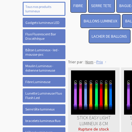
FIBRE
SERRE TETE
BAGUE
Tous nos produits
lumineux
BALLONS LUMINEUX
BAL
Gadgets lumineux LED
Fluo Fluorescent Bar
LACHER DE BALLONS
Discothèque
Bâton Lumineux - led -
mousse-pvc
Trier par :
Nom
-
Prix
Moulin Lumineux -
éolienne lumineuse
Fibre Lumineuse
Lunette Lumineuse Fluo
Flash Led
Serre tête lumineux
STICK EASY LIGHT
bracelets lumineux fluo
LUMINEUX 8 CM
Rupture de stock