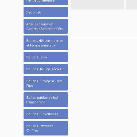
Hélice Lumineuse
Déco-Led
Articles Carnaval
Confettis Serpentin Fête
Ballons Hélium Licence
et Forme animaux
Ballons Latex
Ballons Hélium Déco Air
Ballons Lumineux - led -
Fluo
Ballon guirlande led
transparent
Ballons Publicitaires
Ballons Lettres et
Chiffres