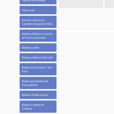
Hélice Lumineuse
Déco-Led
Articles Carnaval
Confettis Serpentin Fête
Ballons Hélium Licence
et Forme animaux
Ballons Latex
Ballons Hélium Déco Air
Ballons Lumineux - led -
Fluo
Ballon guirlande led
transparent
Ballons Publicitaires
Ballons Lettres et
Chiffres