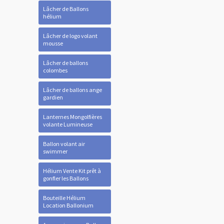
Lâcher de Ballons
hélium
Lâcher de logo volant
mousse
Lâcher de ballons
colombes
Lâcher de ballons ange
gardien
Lanternes Mongolfières
volante Lumineuse
Ballon volant air
swimmer
Hélium Vente Kit prêt à
gonfler les Ballons
Bouteille Hélium
Location Ballonium