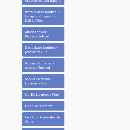
Accessoires pour Ballons
Retraite aux Flambeaux
Lampions Drapeaux
Défilés Fêtes
Articles de Noël -
Bonnets de Noel
Destockage lumineux-
promotion Fluo
Grossiste Lumineux
gadgets Fluo Led
Service Livraison
Lumineux Fluo
Qui Est Lumineux-Fluo
Mode De Paiement
Condition Générales De
Vente