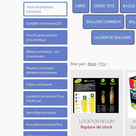
FIBRE
SERRE TETE
BAGUE
Tous nos produits
lumineux
BALLONS LUMINEUX
BAL
Gadgets lumineux LED
Fluo Fluorescent Bar
LACHER DE BALLONS
Discothèque
Bâton Lumineux - led -
mousse-pvc
Trier par :
Nom
-
Prix
Moulin Lumineux -
éolienne lumineuse
Fibre Lumineuse
Lunette Lumineuse Fluo
Flash Led
Serre tête lumineux
LOCATION HELIUM
H
bracelets lumineux fluo
Rupture de stock
BA