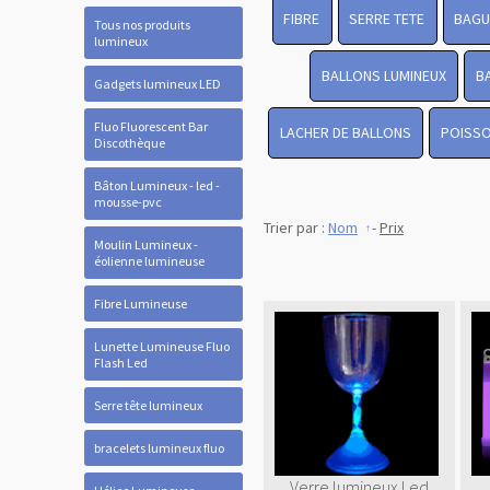
FIBRE
SERRE TETE
BAGU
Tous nos produits
lumineux
BALLONS LUMINEUX
B
Gadgets lumineux LED
Fluo Fluorescent Bar
LACHER DE BALLONS
POISSO
Discothèque
Bâton Lumineux - led -
mousse-pvc
Trier par :
Nom
-
Prix
Moulin Lumineux -
éolienne lumineuse
Fibre Lumineuse
Lunette Lumineuse Fluo
Flash Led
Serre tête lumineux
bracelets lumineux fluo
Verre lumineux Led