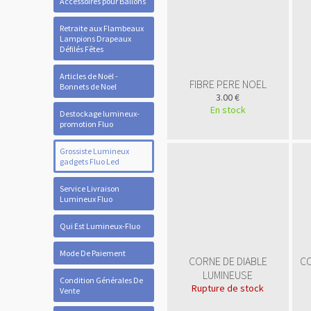
Accessoires pour Ballons
Retraite aux Flambeaux
Lampions Drapeaux
Défilés Fêtes
Articles de Noël -
FIBRE PERE NOEL
Bonnets de Noel
3.00 €
En stock
Destockage lumineux-
promotion Fluo
Grossiste Lumineux
gadgets Fluo Led
Service Livraison
Lumineux Fluo
Qui Est Lumineux-Fluo
Mode De Paiement
CORNE DE DIABLE
CO
LUMINEUSE
Condition Générales De
Rupture de stock
Vente