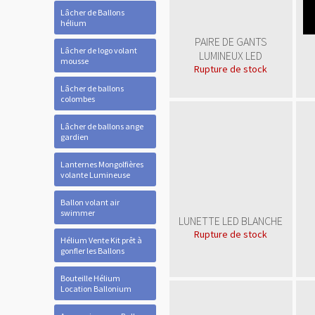
Lâcher de Ballons
hélium
PAIRE DE GANTS
Lâcher de logo volant
LUMINEUX LED
mousse
Rupture de stock
Lâcher de ballons
colombes
Lâcher de ballons ange
gardien
Lanternes Mongolfières
volante Lumineuse
Ballon volant air
swimmer
LUNETTE LED BLANCHE
Rupture de stock
Hélium Vente Kit prêt à
gonfler les Ballons
Bouteille Hélium
Location Ballonium