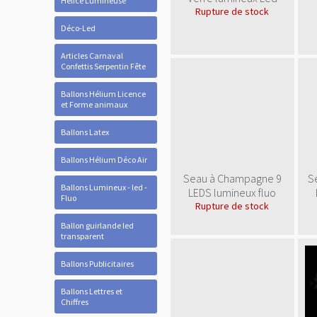
Hélice Lumineuse
Rupture de stock
Déco-Led
Articles Carnaval
Confettis Serpentin Fête
Ballons Hélium Licence
et Forme animaux
Ballons Latex
Ballons Hélium Déco Air
Seau à Champagne 9
S
Ballons Lumineux - led -
LEDS lumineux fluo
Fluo
Rupture de stock
Ballon guirlande led
transparent
Ballons Publicitaires
Ballons Lettres et
Chiffres